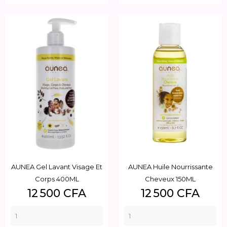
AUNEA Gel Lavant Visage Et
AUNEA Huile Nourrissante
Corps 400ML
Cheveux 150ML
Prix
Prix
12 500 CFA
12 500 CFA