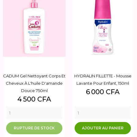
CADUM Gel Nettoyant Corps Et
HYDRALIN FILLETTE - Mousse
Cheveux À L'huile D'amande
Lavante Pour Enfant, 150ml
Prix
6 000 CFA
Douce 750ml
Prix
4 500 CFA
RUPTURE DE STOCK
AJOUTER AU PANIER