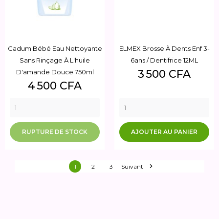
Cadum Bébé Eau Nettoyante
ELMEX Brosse À Dents Enf 3-
Sans Rinçage À L'huile
6ans / Dentifrice 12ML
Prix
3 500 CFA
D'amande Douce 750ml
Prix
4 500 CFA
RUPTURE DE STOCK
AJOUTER AU PANIER

1
2
3
Suivant