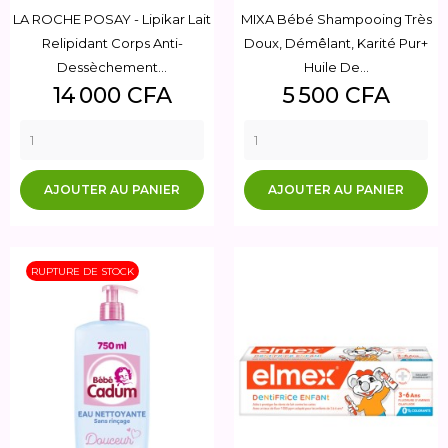
LA ROCHE POSAY - Lipikar Lait
MIXA Bébé Shampooing Très
Relipidant Corps Anti-
Doux, Démêlant, Karité Pur+
Dessèchement...
Huile De...
Prix
Prix
14 000 CFA
5 500 CFA
AJOUTER AU PANIER
AJOUTER AU PANIER
RUPTURE DE STOCK