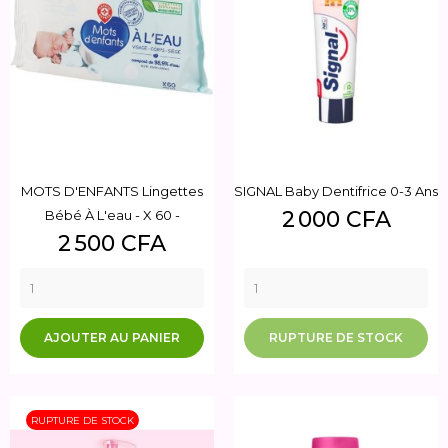
MOTS D'ENFANTS Lingettes
SIGNAL Baby Dentifrice 0-3 Ans
Prix
2 000 CFA
Bébé À L'eau - X 60 -
Prix
2 500 CFA
AJOUTER AU PANIER
RUPTURE DE STOCK
RUPTURE DE STOCK