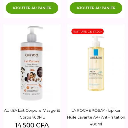
AJOUTER AU PANIER
AJOUTER AU PANIER
RUPTURE DE STOCK
AUNEA Lait Corporel Visage Et
LA ROCHE POSAY - Lipikar
Corps 400ML
Huile Lavante AP+ Anti-Irritation
Prix
14 500 CFA
400ml