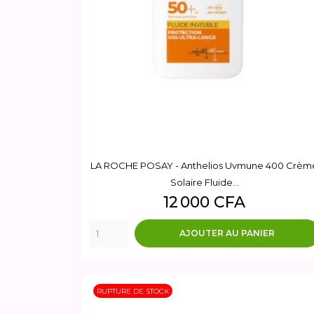
LA ROCHE POSAY - Anthelios Uvmune 400 Crèm
Solaire Fluide...
Prix
12 000 CFA
AJOUTER AU PANIER
RUPTURE DE STOCK