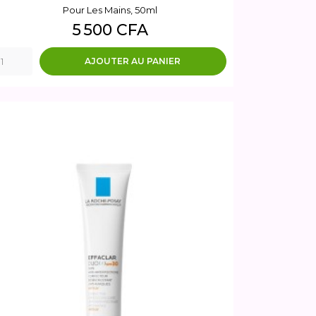
Pour Les Mains, 50ml
Prix
5 500 CFA
AJOUTER AU PANIER