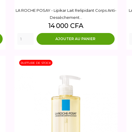
LA ROCHE POSAY - Lipikar Lait Relipidant Corps Anti-
L
Dessèchement...
Prix
14 000 CFA
AJOUTER AU PANIER
RUPTURE DE STOCK