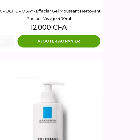
A ROCHE POSAY- Effaclar Gel Moussant Nettoyant
Purifant Visage 400ml
Prix
12 000 CFA
AJOUTER AU PANIER