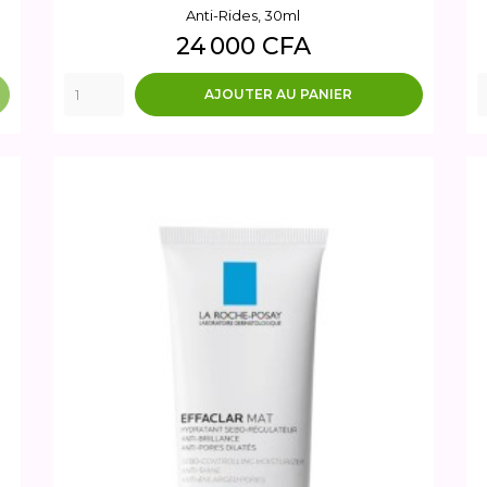
Anti-Rides, 30ml
Prix
24 000 CFA
AJOUTER AU PANIER