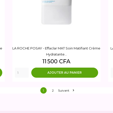
de
LA ROCHE POSAY - Effaclar MAT Soin Matifiant Crème
L
Hydratante...
Prix
11 500 CFA
AJOUTER AU PANIER

1
2
Suivant