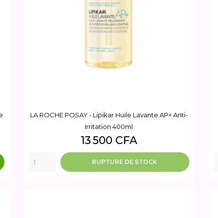
e
LA ROCHE POSAY - Lipikar Huile Lavante AP+ Anti-
Irritation 400ml
Prix
13 500 CFA
RUPTURE DE STOCK