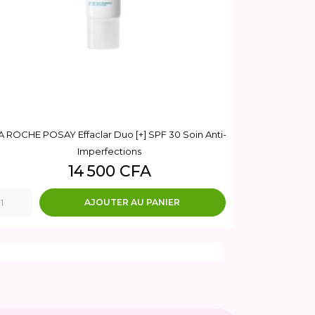
A ROCHE POSAY Effaclar Duo [+] SPF 30 Soin Anti-
Imperfections
Prix
14 500 CFA
AJOUTER AU PANIER