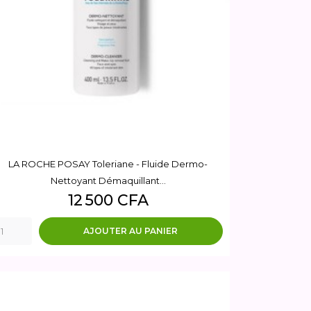
LA ROCHE POSAY Toleriane - Fluide Dermo-
Nettoyant Démaquillant...
Prix
12 500 CFA
AJOUTER AU PANIER