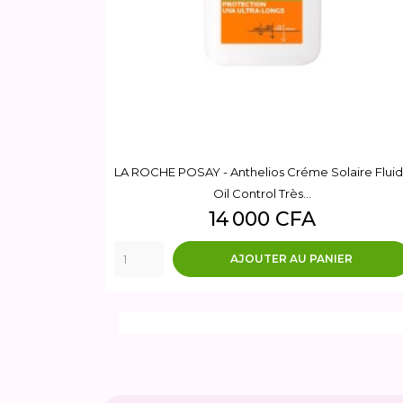
LA ROCHE POSAY - Anthelios Créme Solaire Flui
Oil Control Très...
Prix
14 000 CFA
AJOUTER AU PANIER