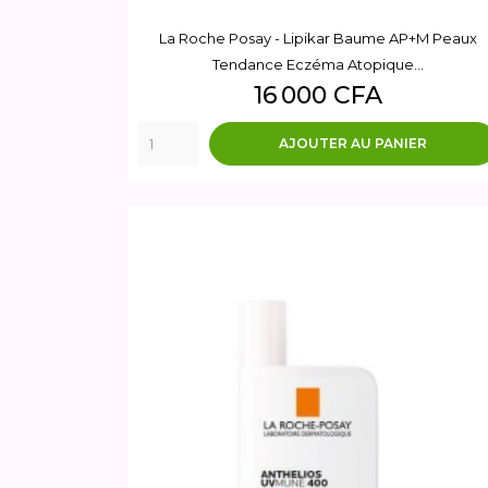
La Roche Posay - Lipikar Baume AP+M Peaux
Tendance Eczéma Atopique...
Prix
16 000 CFA
AJOUTER AU PANIER