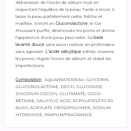
débarrasser de l’excès de sébum tout en
respectant l’équilibre de la peau. Facile à rincer, il
laisse la peau parfaitement nette, fraîche et
matifiée. Enrichi en
Gluconolactone
, le Gel
Moussant purifie, désincruste les pores et donne
l’apparence d’une peau plus nette. Sa
base
lavante douce
sans savon nettoie en profondeur
sans agresser.
L'acide salicylique
exfolie, resserre
les pores, régule l’excès de sébum et réduit les
imperfections.
Composition
: AQUA/WATER/EAU, GLYCERIN,
GLUCONOLACTONE, DECYL GLUCOSIDE,
DISODIUM COCOYL GLUTAMATE, COCO-
BETAINE, SALICYLIC ACID, ACRYLATES/C10-30
ALKYL ACRYLATE CROSSPOLYMER, SODIUM
HYDROXIDE, PARFUM/FRAGRANCE