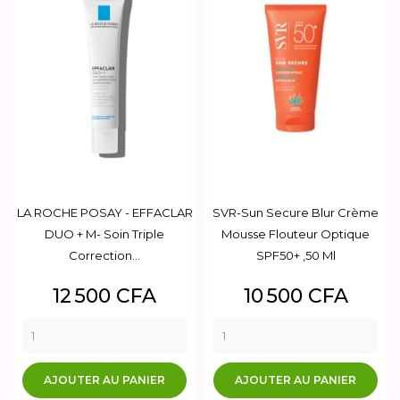
LA ROCHE POSAY - EFFACLAR
SVR-Sun Secure Blur Crème
DUO + M- Soin Triple
Mousse Flouteur Optique
Correction...
SPF50+ ,50 Ml
Prix
Prix
12 500 CFA
10 500 CFA
AJOUTER AU PANIER
AJOUTER AU PANIER